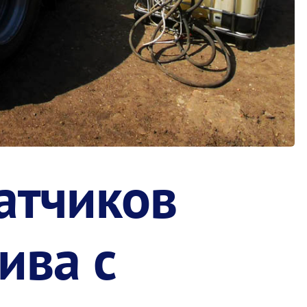
атчиков
ива с