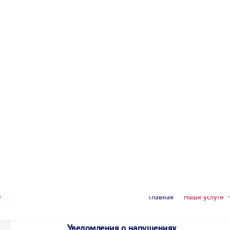
Мониторинг местоположения
Точное определение координат транспорта 24/7
Уведомления о нарушениях
SMS, Telegram или email-оповещения о выходе за