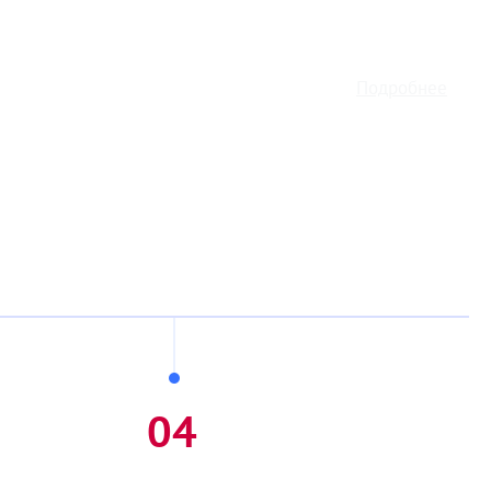
Подробнее
04
тформы
Запуск и поддержка