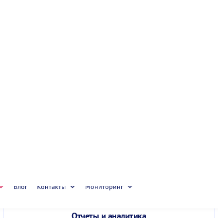
Контроль расхода топлива
Датчики уровня топлива и анализ заправок/сливов
Отчеты и аналитика
Детальная статистика по пробегу, времени работы,