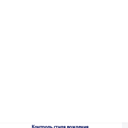
Анализ маршрутов
Построение треков, выявление нецелевого
использования
Контроль стиля вождения
Скорость, резкие торможения, перегрузки