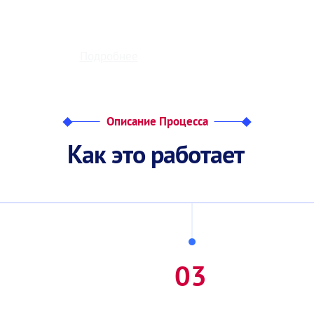
Подробнее
Описание Процесса
К
а
к
э
т
о
р
а
б
о
т
а
е
т
03
а оборудования
Настройка онлайн-пла