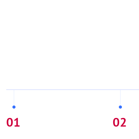
01
02
Консультация и подбор решения
Установк