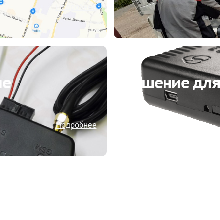
ие
Решение для
Подробнее
грузовых
Постановлен
одключение
Российской 
ме РНИС
№ 2216