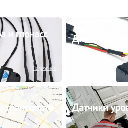
а и глонасс
Дистанционн
Подробнее
 транспорта
Датчики уров
Подробнее