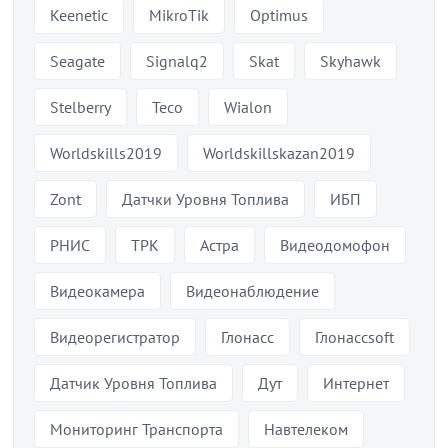
Keenetic
MikroTik
Optimus
Seagate
Signalq2
Skat
Skyhawk
Stelberry
Teco
Wialon
Worldskills2019
Worldskillskazan2019
Zont
Датчки Уровня Топлива
ИБП
РНИС
ТРК
Астра
Видеодомофон
Видеокамера
Видеонаблюдение
Видеорегистратор
Глонасс
Глонассsoft
Датчик Уровня Топлива
Дут
Интернет
Мониторинг Транспорта
Навтелеком