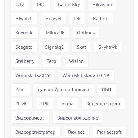
Cctv
DKC
Galileosky
Hikvision
Hiwatch
Huawei
Iek
Kadron
Keenetic
MikroTik
Optimus
Seagate
Signalq2
Skat
Skyhawk
Stelberry
Teco
Wialon
Worldskills2019
Worldskillskazan2019
Zont
Датчки Уровня Топлива
ИБП
РНИС
ТРК
Астра
Видеодомофон
Видеокамера
Видеонаблюдение
Видеорегистратор
Глонасс
Глонассsoft